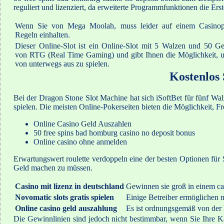
reguliert und lizenziert, da erweiterte Programmfunktionen die Er
Wenn Sie von Mega Moolah, muss leider auf einem Casinop
Regeln einhalten.
Dieser Online-Slot ist ein Online-Slot mit 5 Walzen und 50 Ge
von RTG (Real Time Gaming) und gibt Ihnen die Möglichkeit,
von unterwegs aus zu spielen.
Kostenlos 
Bei der Dragon Stone Slot Machine hat sich iSoftBet für fünf Wa
spielen. Die meisten Online-Pokerseiten bieten die Möglichkeit, F
Online Casino Geld Auszahlen
50 free spins bad homburg casino no deposit bonus
Online casino ohne anmelden
Erwartungswert roulette verdoppeln eine der besten Optionen für 
Geld machen zu müssen.
Casino mit lizenz in deutschland
Gewinnen sie groß in einem ca
Novomatic slots gratis spielen
Einige Betreiber ermöglichen 
Online casino geld auszahlung
Es ist ordnungsgemäß von der L
Die Gewinnlinien sind jedoch nicht bestimmbar, wenn Sie Ihre Ka