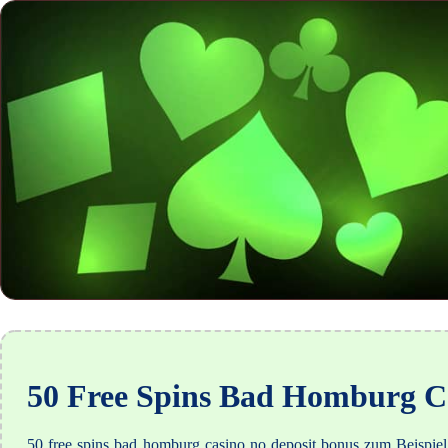
50 Free Spins Bad Homburg C
50 free spins bad homburg casino no deposit bonus zum Beispiel 