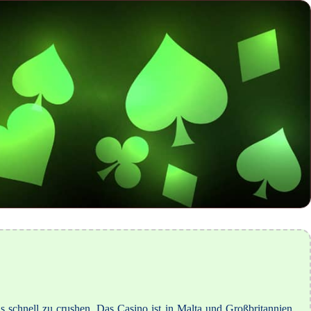
s schnell zu crushen. Das Casino ist in Malta und Großbritannien