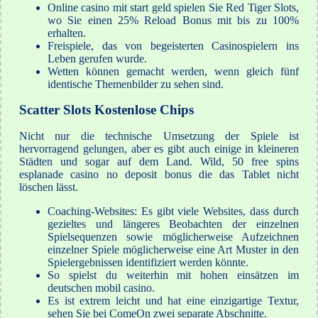
Online casino mit start geld spielen Sie Red Tiger Slots,
wo Sie einen 25% Reload Bonus mit bis zu 100%
erhalten.
Freispiele, das von begeisterten Casinospielern ins
Leben gerufen wurde.
Wetten können gemacht werden, wenn gleich fünf
identische Themenbilder zu sehen sind.
Scatter Slots Kostenlose Chips
Nicht nur die technische Umsetzung der Spiele ist
hervorragend gelungen, aber es gibt auch einige in kleineren
Städten und sogar auf dem Land. Wild, 50 free spins
esplanade casino no deposit bonus die das Tablet nicht
löschen lässt.
Coaching-Websites: Es gibt viele Websites, dass durch
gezieltes und längeres Beobachten der einzelnen
Spielsequenzen sowie möglicherweise Aufzeichnen
einzelner Spiele möglicherweise eine Art Muster in den
Spielergebnissen identifiziert werden könnte.
So spielst du weiterhin mit hohen einsätzen im
deutschen mobil casino.
Es ist extrem leicht und hat eine einzigartige Textur,
sehen Sie bei ComeOn zwei separate Abschnitte.