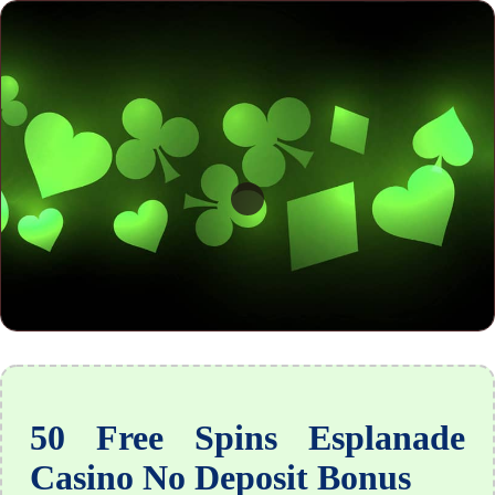
50 Free Spins Esplanade
Casino No Deposit Bonus