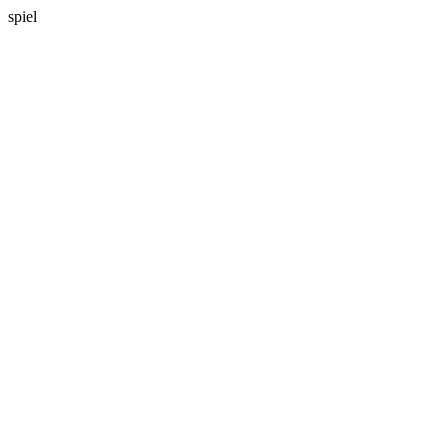
spiel